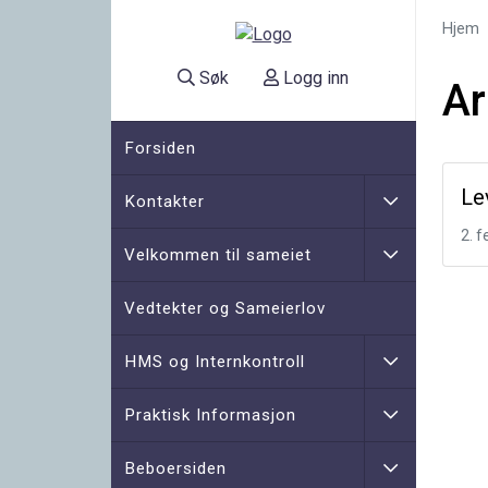
Hjem
Søk
Logg inn
Ar
Forsiden
Le
Kontakter
2. 
Velkommen til sameiet
Vedtekter og Sameierlov
HMS og Internkontroll
Praktisk Informasjon
Beboersiden